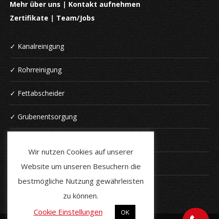
Mehr über uns
|
Kontakt aufnehmen
Zertifikate
|
Team/Jobs
✓ Kanalreinigung
✓ Rohrreinigung
✓ Fettabscheider
✓ Grubenentsorgung
✓ Digitale Schachtinspektion
Wir nutzen Cookies auf unserer
✓ Kanal-TV-Untersuchung
Website um unseren Besuchern die
bestmögliche Nutzung gewährleisten
✓ Dachrinnenreinigung
zu können.
Cookie Einstellungen
OK