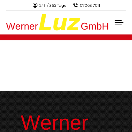
24h / 365 Tage
07063 7011
Sie befinden sich hier: